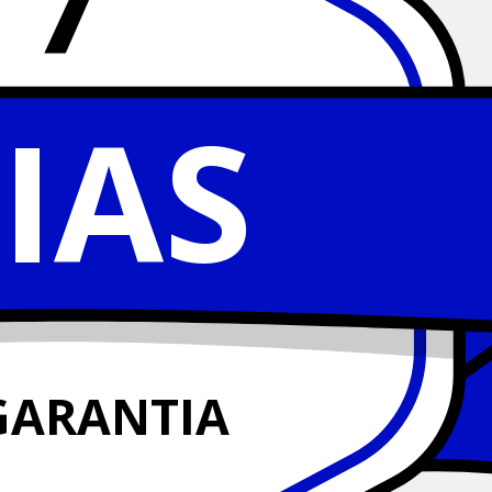
7
IAS
GARANTIA