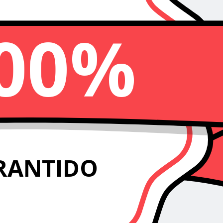
00%
RANTIDO