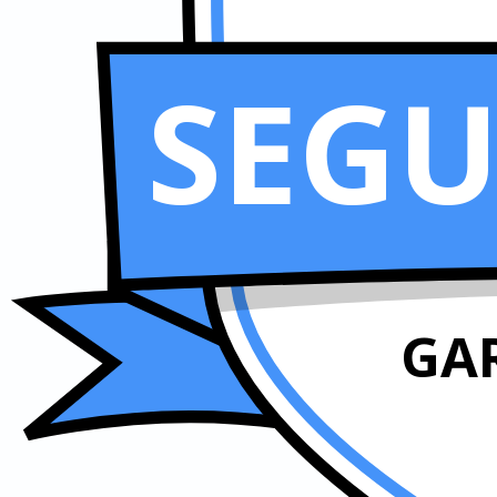
SEG
GA