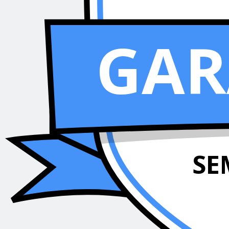
GAR
SE