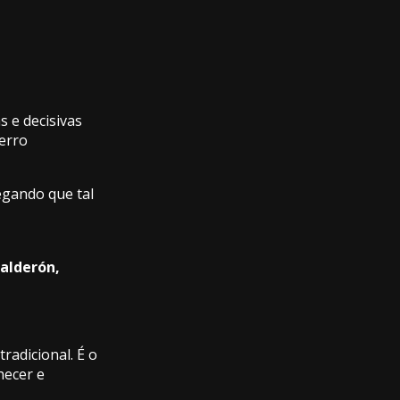
 e decisivas
 erro
egando que tal
Calderón,
tradicional. É o
hecer e