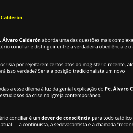
o Calderón
. Álvaro Calderón
aborda uma das questões mais complexas
rio conciliar e distinguir entre a verdadeira obediência e o
ocrisia por rejeitarem certos atos do magistério recente, al
erá isso verdade? Seria a posição tradicionalista um novo
das a esse dilema à luz da genial explicação do
Pe. Álvaro 
 estudiosos da crise na Igreja contemporânea.
rio conciliar é um
dever de consciência
para todo católico 
e atual — a continuísta, a sedevacantista e a chamada “recon