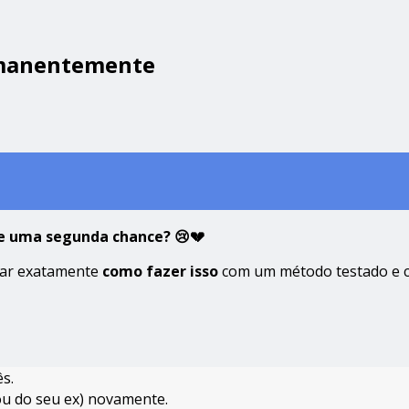
rmanentemente
 de uma segunda chance? 😢💔
trar exatamente
como fazer isso
com um método testado e 
ês.
ou do seu ex) novamente.