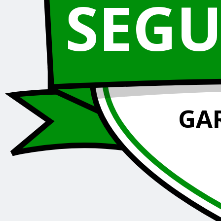
SEG
GA