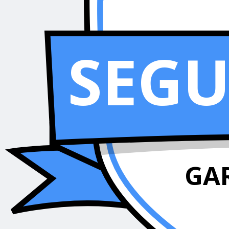
SEG
GA