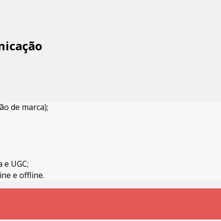
nicação
ão de marca);
a e UGC;
ne e offline.