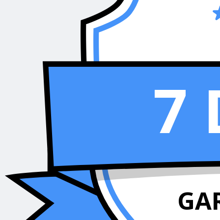
7 
GA