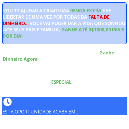
VOU TE AJUDAR A CRIAR UMA
RENDA EXTRA
E SE
LIBERTAR DE UMA VEZ POR TODAS DA
FALTA DE
DINHEIRO...
VOCÊ VAI PODER DAR A VIDA QUE SONHOU
AOS SEUS PAIS E FAMILIA,
GANHE ATÉ
R$1000,00 REAIS
POR DIA!
Últimas Horas para a Oferta Relâmpago!
Ganhe
Dinheiro Agora
com nosso treinamento com
Desconto Incrível.
Não Deixe Escapar!
TENHO UMA OFERTA
ESPECIAL
PARA VOCÊ NO FIM DA
PÁGINA!
ESTA OPORTUNIDADE ACABA EM...
COMO FUNCIONA O DROPSHIPPING