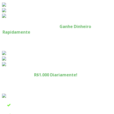
Corra! Oportunidade Única:
Ganhe Dinheiro
Rapidamente
e Garanta Seu treinamento com
Desconto Exclusivo! Oferta Termina em Poucas
Horas!
Renda Extra de
R$1.000 Diariamente!
Não Deixe
Passar essa Oportunidade - Garanta Seu
Treinamento Agora com Desconto Especial!
Introdução ao Dropshipping: Entenda o modelo de negócios
e suas vantagens.