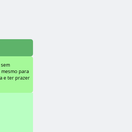
: sem
té mesmo para
 e ter prazer