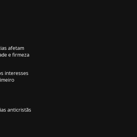
cias afetam
ade e firmeza
os interesses
rimeiro
as anticristãs