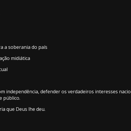
o
ara a soberania do país
ação midiática
tual
com independência, defender os verdadeiros interesses nacio
 público.
ia que Deus lhe deu.