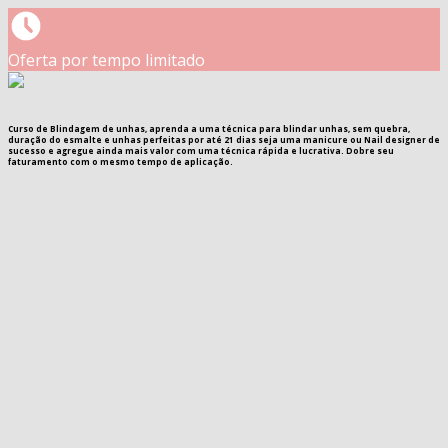
Oferta por tempo limitado
Curso de Blindagem de unhas, aprenda a uma técnica para blindar unhas, sem quebra,
duração do esmalte e unhas perfeitas por até 21 dias seja uma manicure ou Nail designer de
sucesso e agregue ainda mais valor com uma técnica rápida e lucrativa. Dobre seu
faturamento com o mesmo tempo de aplicação.