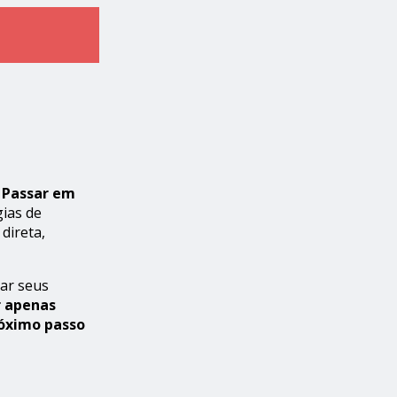
 Passar em
gias de
direta,
tar seus
r apenas
róximo passo