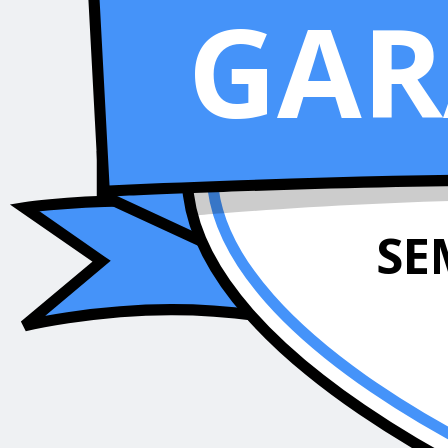
GAR
SE