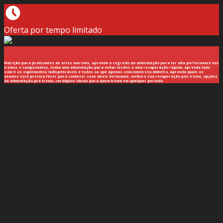
Oferta por tempo limitado
Nutrição para praticantes de artes marciais, aprenda o segredo da alimentação para ter alta performance nos
treinos e campeonatos, tenha uma alimentação para evitar lesões e uma recuperação rápida, aprenda tudo
sobre os suplementos indispensáveis e todos os que apenas consomem seu dinheiro, aprenda quais os
exames você precisa fazer para conhecer seus níveis hormonais, melhore sua recuperação pós treino, opções
de alimentação pré treino, cardápios ideais para quem treina em qualquer período.