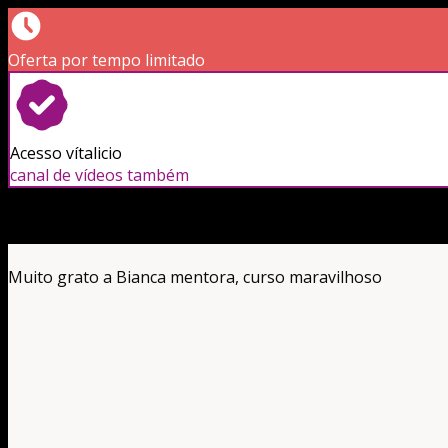
Oferta por tempo limitado
Acesso vítalicio
canal de vídeos também
Muito grato a Bianca mentora, curso maravilhoso