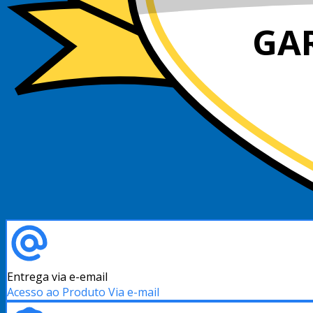
GA
Entrega via e-email
Acesso ao Produto Via e-mail