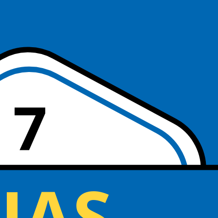
7
IAS