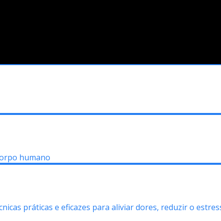
 corpo humano
icas práticas e eficazes para aliviar dores, reduzir o estres