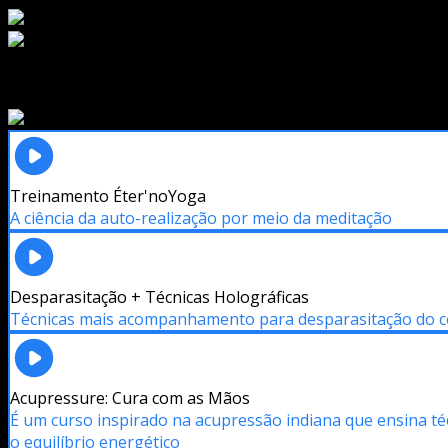
Treinamento Éter'noYoga
A ciência da auto-realização por meio da meditação
Desparasitação + Técnicas Holográficas
Técnicas mais acompanhamento para desparasitação do
Acupressure: Cura com as Mãos
É um curso inspirado na acupressão indiana que ensina técn
o equilíbrio energético