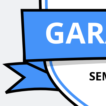
GAR
SE