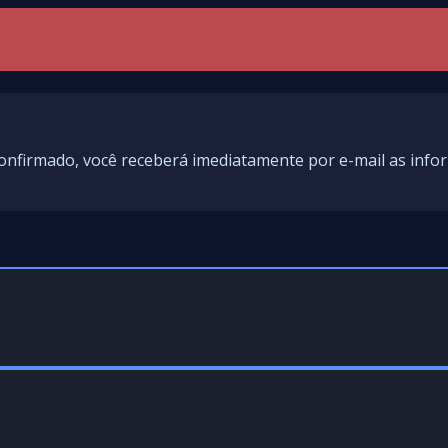
onfirmado, você receberá imediatamente por e-mail as info