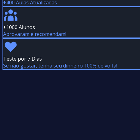
+400 Aulas Atualizadas
+1000 Alunos
Aprovaram e recomendam!
Teste por 7 Dias
Se não gostar, tenha seu dinheiro 100% de volta!