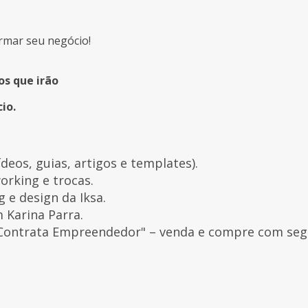
rmar seu negócio!
s que irão
io.
deos, guias, artigos e templates).
orking e trocas.
g e design da Iksa.
 Karina Parra.
Contrata Empreendedor" – venda e compre com seg