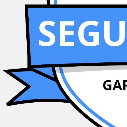
SEG
GA