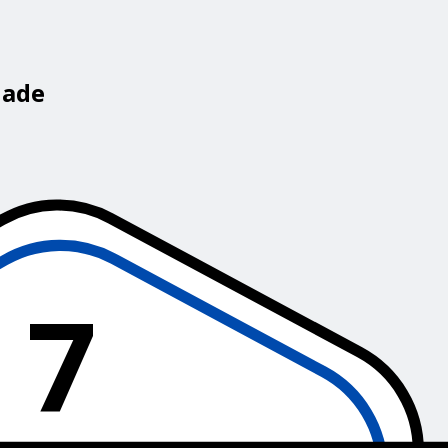
dade
7