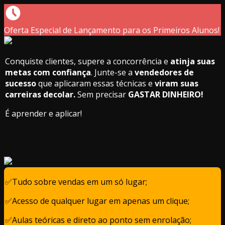
Oferta Especial de Lançamento para os Primeiros Alunos!
Conquiste clientes, supere a concorrência e
atinja suas
metas com confiança
. Junte-se a
vendedores de
sucesso
que aplicaram essas técnicas e
viram suas
carreiras decolar.
Sem precisar
GASTAR DINHEIRO!
É aprender e aplicar!
✅Tudo sobre vendas em um só lugar;
✅Acesso de qualquer lugar em apenas um clique;
✅Aulas teóricas e direto ao ponto sem enrolação;