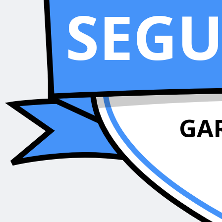
SEG
GA