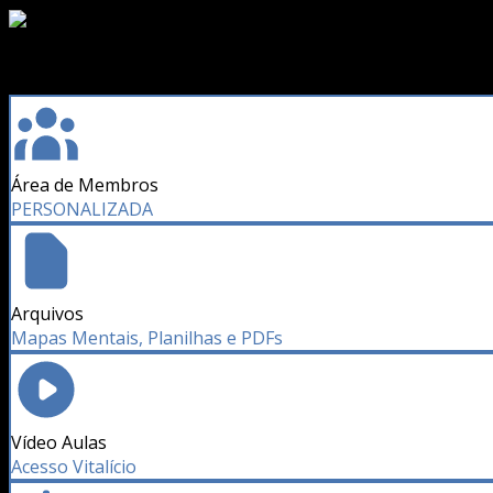
Área de Membros
PERSONALIZADA
Arquivos
Mapas Mentais, Planilhas e PDFs
Vídeo Aulas
Acesso Vitalício