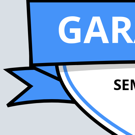
GAR
SE