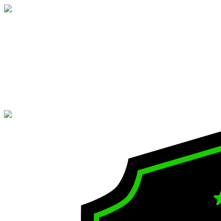
SendNow
Entrega digital instantânea após o pagamento.