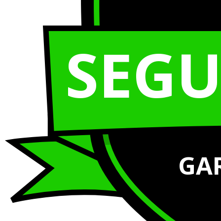
SEG
GA