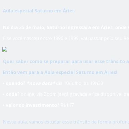
Aula especial Saturno em Áries
No dia 25 de maio, Saturno ingressará em Áries, onde 
E se você nasceu entre 1996 e 1999, vai passar pelo seu
Quer saber como se preparar para usar esse trânsito a
Então vem para a Aula especial Saturno em Áries!
• quando?
*nova data*
dia 10/julho, às 19h30
• onde?
online, via Zoom (será gravada e fica disponível p
• valor do investimento?
R$147
Nessa aula, vamos estudar esse trânsito de forma profunda 