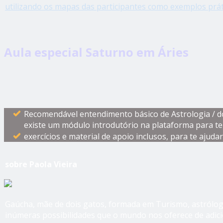
utilizando os mapas das participantes como exemplos prát
Aula especial Saturno em Áries
Recomendável entendimento básico de Astrologia / do
existe um módulo introdutório na plataforma para te a
exercícios e material de apoio inclusos, para te ajud
sobre Paola Vieira
Gaúcha, mãe de dois gatos, formada em Turismo, astróloga
inúmeras possibilidades que o mundo nos oferece de adi