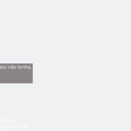
aso não tenha,
ens e as
meiro Retorno