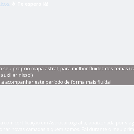
icos
.
🌟 Te espero lá!
 seu próprio mapa astral, para melhor fluidez dos temas (c
uxiliar nisso!)
ar a acompanhar este período de forma mais fluída!
 com certificação em Astrocartografia, apaixonada por viag
cionar novas camadas a quem somos. Foi durante o meu pri