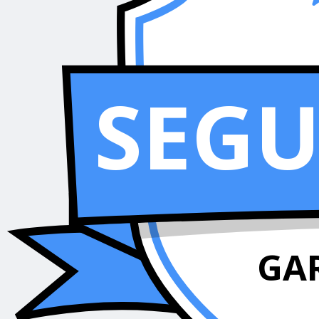
SEG
GA