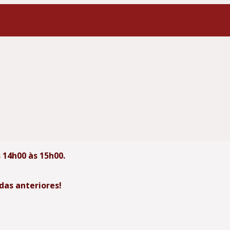
a Pradipika: um guia para quem deseja compreender
profunda e transformadora.
 14h00 às 15h00.
das anteriores!