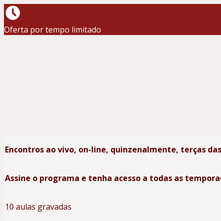
Oferta por tempo limitado
Satsanga com Camila Reitz
Nova temporada sobre o texto clássico Hatha Yog
além das técnicas, acessando sua dimensão mais 
Encontros ao vivo, on-line, quinzenalmente, terças das
Assine o programa e tenha acesso a todas as tempora
10 aulas gravadas