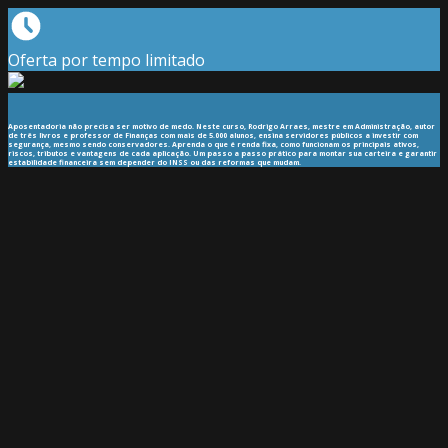
Oferta por tempo limitado
Aposentadoria não precisa ser motivo de medo. Neste curso, Rodrigo Arraes, mestre em Administração, autor
de três livros e professor de Finanças com mais de 5.000 alunos, ensina servidores públicos a investir com
segurança, mesmo sendo conservadores. Aprenda o que é renda fixa, como funcionam os principais ativos,
riscos, tributos e vantagens de cada aplicação. Um passo a passo prático para montar sua carteira e garantir
estabilidade financeira sem depender do INSS ou das reformas que mudam.