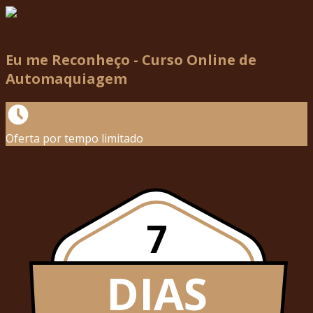
Eu me Reconheço - Curso Online de
Automaquiagem
Oferta por tempo limitado
7
DIAS