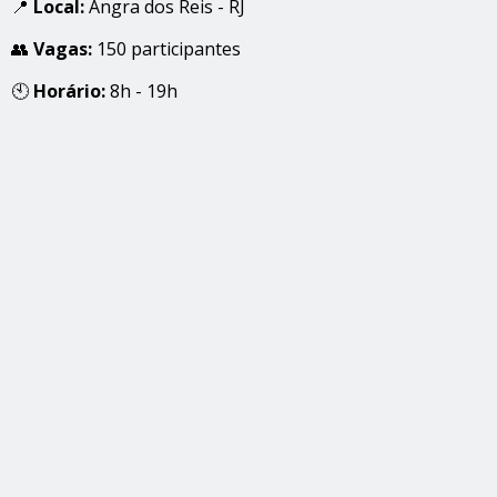
📍
Local:
Angra dos Reis - RJ
👥
Vagas:
150 participantes
🕙
Horário:
8h - 19h