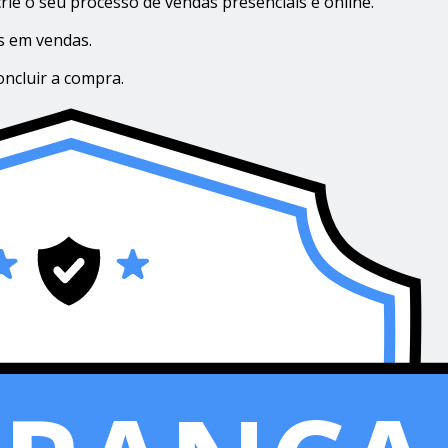
rie o seu processo de vendas presenciais e online.
s em vendas.
ncluir a compra.