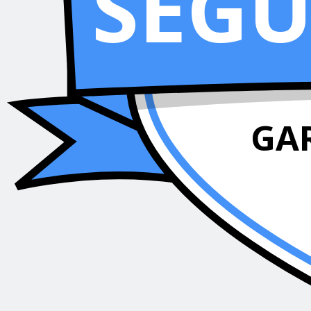
SEG
GA