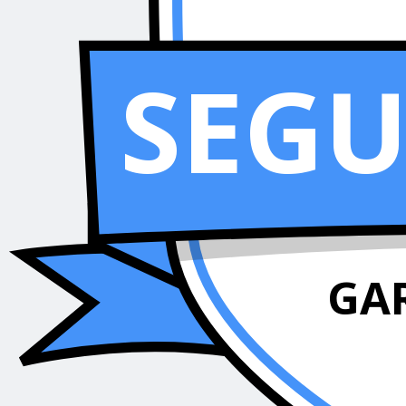
SEG
GA