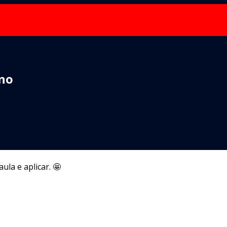
ano
la e aplicar. 🤩