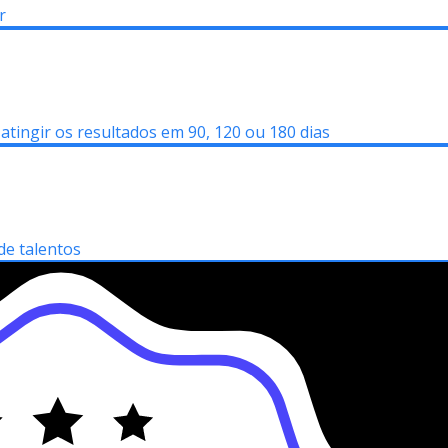
ar
tingir os resultados em 90, 120 ou 180 dias
e talentos