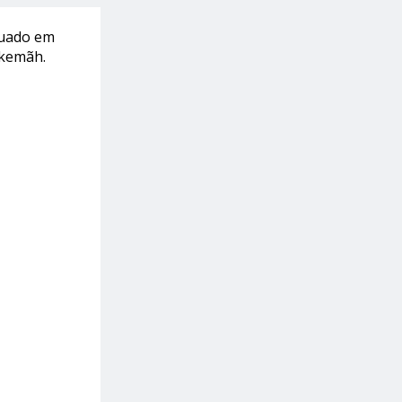
duado em
okemãh.