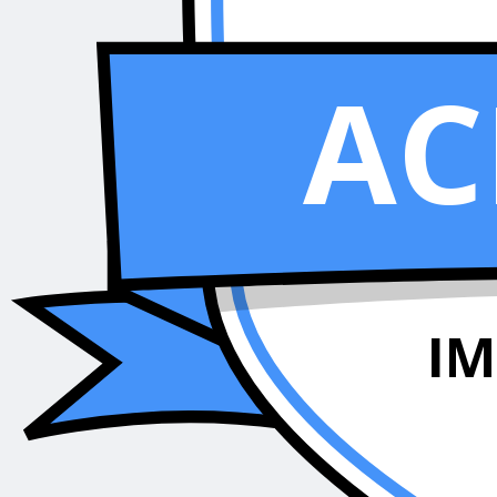
AC
IM