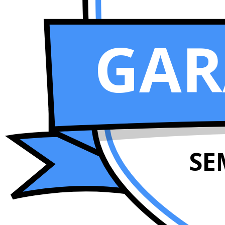
GAR
SE