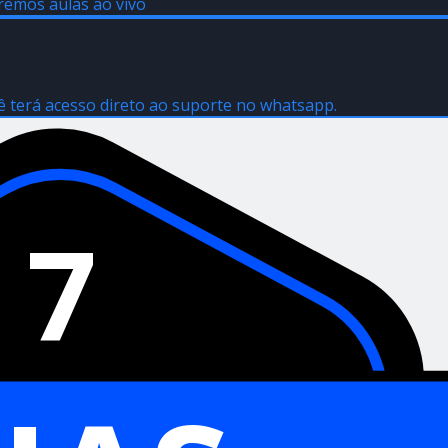
remos aulas ao vivo
ê terá acesso direto ao suporte no whatsapp.
7