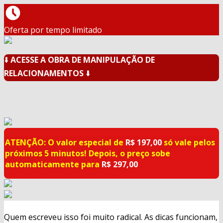
Oferta por tempo limitado
⬇️
ACESSE A OBRA DE MANIPULAÇÃO DE
RELACIONAMENTOS
⬇️
ATENÇÃO: O valor especial de
R$ 197,00
só vale pelos
próximos 5 minutos! Depois, o preço sobe
automaticamente para
R$ 297,00
Quem escreveu isso foi muito radical. As dicas funcionam,