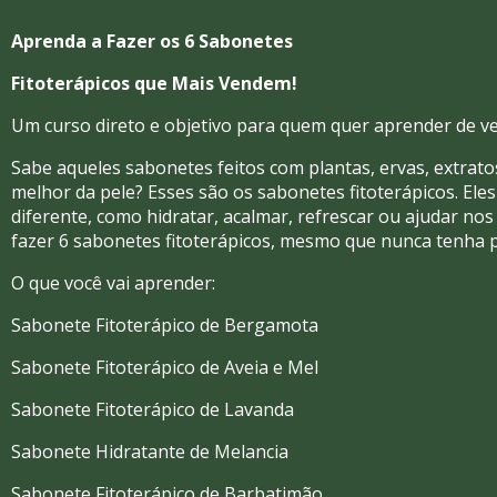
Aprenda a Fazer os 6 Sabonetes
Fitoterápicos que Mais Vendem!
Um curso direto e objetivo para quem quer aprender de v
Sabe aqueles sabonetes feitos com plantas, ervas, extrat
melhor da pele? Esses são os sabonetes fitoterápicos. Ele
diferente, como hidratar, acalmar, refrescar ou ajudar nos
fazer 6 sabonetes fitoterápicos, mesmo que nunca tenha 
O que você vai aprender:
Sabonete Fitoterápico de Bergamota
Sabonete Fitoterápico de Aveia e Mel
Sabonete Fitoterápico de Lavanda
Sabonete Hidratante de Melancia
Sabonete Fitoterápico de Barbatimão