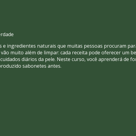
erdade
os e ingredientes naturais que muitas pessoas procuram par
s vão muito além de limpar: cada receita pode oferecer um be
 cuidados diários da pele. Neste curso, você aprenderá de f
produzido sabonetes antes.