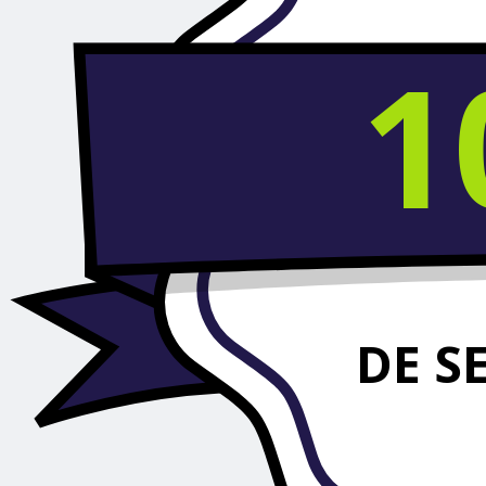
1
DE S