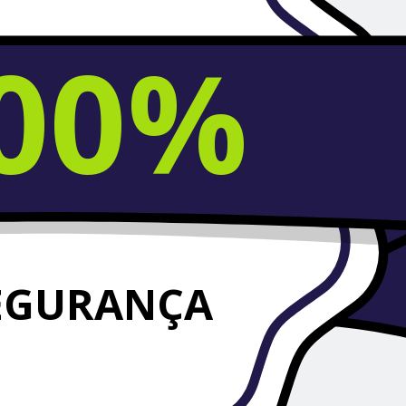
00%
EGURANÇA