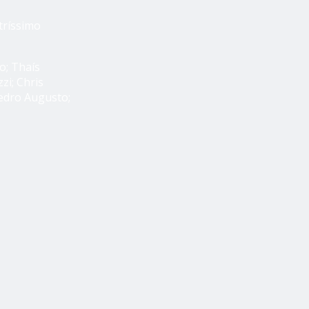
tríssimo
o; Thaís
zi; Chris
Pedro Augusto;