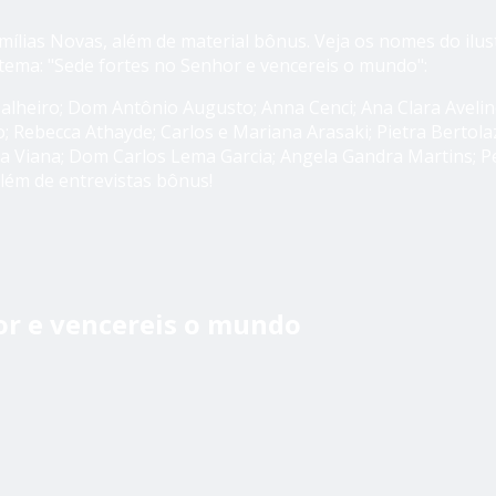
amílias Novas, além de material bônus. Veja os nomes do ilus
tema: "Sede fortes no Senhor e vencereis o mundo":
 Malheiro; Dom Antônio Augusto; Anna Cenci; Ana Clara Avelin
; Rebecca Athayde; Carlos e Mariana Arasaki; Pietra Bertolaz
ta Viana; Dom Carlos Lema Garcia; Angela Gandra Martins; 
além de entrevistas bônus!
or e vencereis o mundo