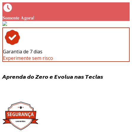
𝐒𝐨𝐦𝐞𝐧𝐭𝐞 𝐀𝐠𝐨𝐫𝐚!
Garantia de 7 dias
Experimente sem risco
𝘼𝙥𝙧𝙚𝙣𝙙𝙖 𝙙𝙤 𝙕𝙚𝙧𝙤 𝙚 𝙀𝙫𝙤𝙡𝙪𝙖 𝙣𝙖𝙨 𝙏𝙚𝙘𝙡𝙖𝙨
SEGURANÇA
GARANTIDA