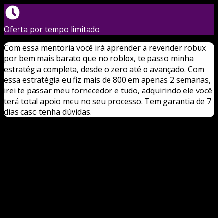
Oferta por tempo limitado
Com essa mentoria você irá aprender a revender robux
por bem mais barato que no roblox, te passo minha
estratégia completa, desde o zero até o avançado. Com
essa estratégia eu fiz mais de 800 em apenas 2 semanas,
irei te passar meu fornecedor e tudo, adquirindo ele você
terá total apoio meu no seu processo. Tem garantia de 7
dias caso tenha dúvidas.
Nexus Lab