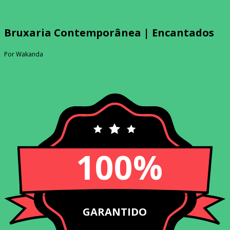
Bruxaria Contemporânea | Encantados
Por Wakanda
100%
GARANTIDO